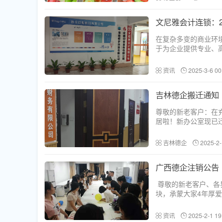
文尼雅会计连锁：2
在复杂多变的商业环
于为企业提供专业、
覆盖至海南全岛、长
（一）代理记账账务处
资讯
2025-3-6 00
吉林德企搬迁通知
尊敬的新老客户：在
居啦！新办公室现已
的信任与支持。从最
我们深知，没有您的一
吉林德企
2025-2-
广西德企注销公告
尊敬的新老客户、各界
块，承蒙大家4年厚
以最诚挚的感谢！ 但
上句号，却也意味着
资讯
2025-2-1 19