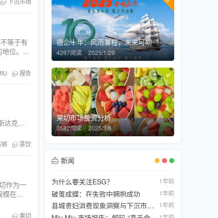
下沉市场
L不等于有
德企十年：风雨兼程，未来可期
的地位。这
4267阅读
2025/1/29
MIU
报告
4
果切市场投资分析
纳斯达克或
3582阅读
2025/3/6
场的聚光灯
茶姬
茶饮
新闻
为什么要关注ESG？
1年前
切作为一
破茧成蝶：在失败中拥抱成功
1年前
规模在
果切线上化
县城贵妇消费现象洞察与下沉市场前景
1年前
果切
Miu Miu 市场报告：解码 “真千金” 风格背后的商业密码
1年前