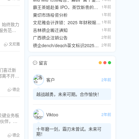
霸王茶姬赴美 IPO，茶饮新贵的全球野心与资本征途
1年前
果切市场投资分析
1年前
文尼雅会计连锁：2025 年财税服务新征程
1年前
，始终致力
服务范围
吉林德企搬迁通知
1年前
容全面解析
广西德企注销公告
2年前
文尼雅
德企dench/degch英文标识2025年停用
2年前
留言
们喜迁新
都离不开您
客户
2年前
定的陪伴。
德企
越战越勇，未来可期。合作愉快！
Viktoo
2年前
关键业务板
的伙伴，致
段旅程虽画
十年磨一剑，霜刃未曾试。未来可
期！
德企