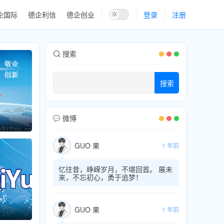
企国际
德企利信
德企创业
登录
注册
搜索
搜索
微博
GUO 果
1 年前
忆往昔，峥嵘岁月，不堪回首。 展未
来，不忘初心，勇于追梦！
GUO 果
1 年前
德企云上线
推荐