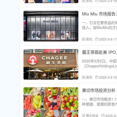
资讯
2025-3-9 18
Miu Miu 市场
一、引言在奢侈品的璀
钱人，穿MiuMiu
个诞生于1993年，由P
资讯
2025-3-9 17
霸王茶姬赴美 IP
2025年3月6日，
（ChageeHoldi
纽约证券交易所。这
下。狂飙突进：从云南走
资讯
2025-3-9 16
果切市场投资分析
一、果切市场概述1
种便捷、健康的即食
2021年至2026
渗透率预测，果切具备
德企创业
2025-3-