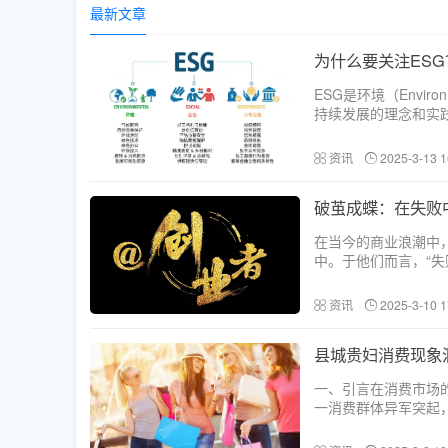
最新文章
为什么要关注ESG
ESG是环境（Envir
持续发展的理念和实践
主要涉及企业在环境
放、水资源利用以及对
资讯
2025-3-13 1
破茧成蝶：在失败
在当今的商业浪潮中
中。于他们而言，“
与火的实战中凝练出
有着独特而曲折的故事
资讯
2025-3-10 1
县城贵妇消费现象
一、引言在消费市场
一消费群体异军突起
美妆定制礼盒的销售
含的巨大商机。深入探