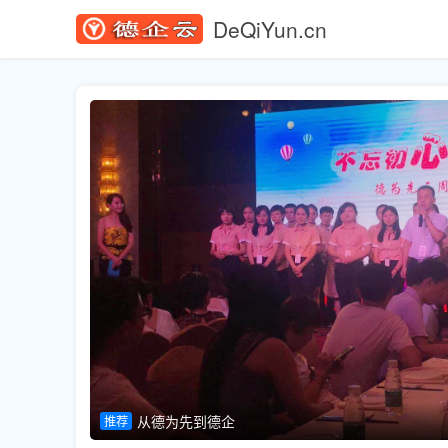
DeQiYun.cn
从德为先到德企
推荐