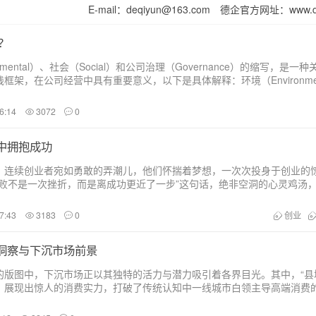
E-mail：deqiyun@163.com
德企官方网址：www.deq
？
onmental）、社会（Social）和公司治理（Governance）的缩写，是一
框架，在公司经营中具有重要意义，以下是具体解释：环境（Environmen
保护方面的表现和责任，包括但不限于企业如何管理能源消耗、废弃物处
生物多样性的保...
6:14
3072
0
中拥抱成功
，连续创业者宛如勇敢的弄潮儿，他们怀揣着梦想，一次次投身于创业的
失败不是一次挫折，而是离成功更近了一步”这句话，绝非空洞的心灵鸡汤
的深刻感悟，是支撑他们不断前行的精神支柱。回溯创业之路，每一位连
。以史蒂夫・乔布斯为例，他在苹...
7:43
3183
0
创业
洞察与下沉市场前景
的版图中，下沉市场正以其独特的活力与潜力吸引着各界目光。其中，“县
，展现出惊人的消费实力，打破了传统认知中一线城市白领主导高端消费
数据，到黄金饰品、高端服务消费的火热，县城贵妇们用实际行动证明了
究这一群体的消费特征，不仅有助于...