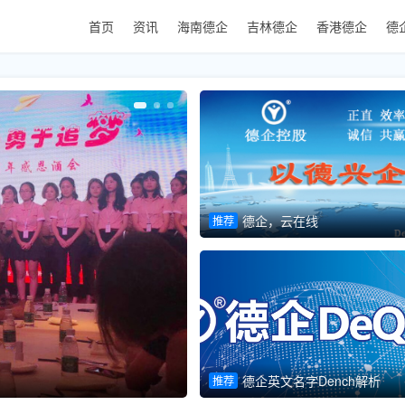
首页
资讯
海南德企
吉林德企
香港德企
德
德企，云在线
推荐
初心永不改，德企再杨帆
德企英文名字Dench解析
推荐
推荐