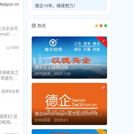
iyun.cn
德企10年。继续努力！
热讯
种关注企业可
tal）：
理、污染排
1
ESG
德企云上线测试啦
惊涛骇浪之
5376阅读
2025/1/26
，而是在血
续创业者都
2
连续创业者
德企dench/degch英文标识2025年停用
城贵妇”这
5165阅读
2025/2/1
的格局。从
下沉市场蕴
3