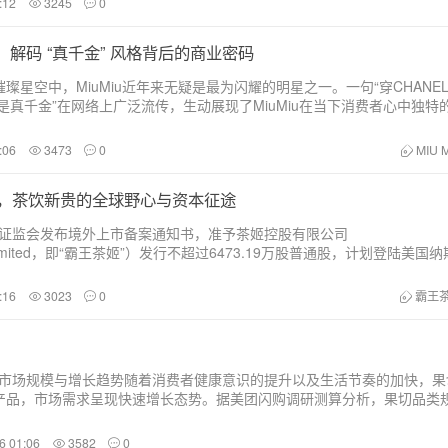
:12
3245
0
报告：解码 “真千金” 风格背后的商业密码
璨星空中，MiuMiu近年来无疑是最为闪耀的明星之一。一句“穿CHANE
的才是真千金”在网络上广泛流传，生动展现了MiuMiu在当下消费者心中独特
rada第三代传人MiucciaPrada以自己小名命名的品牌...
:06
3473
0
MIU 
O，茶饮新贵的全球野心与资本征途
中国证监会发布境外上市备案通知书，准予茶姬控股有限公司
ngsLimited，即“霸王茶姬”）发行不超过6473.19万股普通股，计划登陆美国
一消息，让新茶饮赛道的竞争再次升温，也将霸王茶姬推到了全球资本市
向...
:16
3023
0
霸王
.1市场规模与增长趋势随着消费者健康意识的提升以及生活节奏的加快，果
产品，市场需求呈现快速增长态势。据美团闪购调研测算分析，果切品类
年预测年复合增长率达28.7%。从市场规模来看，基于水果零售2C市场规模及
千亿规模市场。这一增长趋势不仅得益...
6 01:06
3582
0