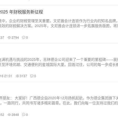
025 年财税服务新征程
境中，企业的财税管理至关重要。文尼雅会计连锁作为行业内的知名品牌
高效的财税解决方案。2025年，文尼雅会计连锁进一步拓展服务版图，将
春、大连、香港等地，旨在为更多地区的企业提供优质服务。一、服务内
理精细化：文尼雅会计连锁的专业团队会对企业的原始...
:37
2794
0
充满机遇与挑战的2025年，吉林德企公司迎来了一个重要的里程碑——我
迁至环境优越、交通便利的星城国际大厦。回首过往，公司的每一步成长
初的蹒跚起步，到如今不断发展壮大，每一个关键时刻，都有您温暖而坚
路相随，就没有公司的今天。...
16 21:01
3137
0
朋友： 大家好！广西德企自2020年12月扬帆起航，作为德企集团旗下
爱，一路同行，共同书写诸多精彩篇章。在此，我们向每一位支持过我们
因公司业务战略调整，广西德企于2024年12月完成注销，正式关闭。这
新的开始。我们将沉淀过往经验，以全新面貌、更优服务，再次与大家…
:52
2848
0