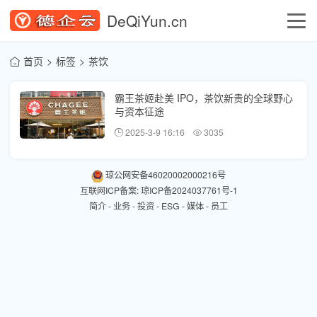
DeQiYun.cn
首页
标签
茶饮
霸王茶姬赴美 IPO，茶饮新贵的全球野心
与资本征途
2025-3-9 16:16
3035
琼公网安备46020002000216号
互联网ICP备案: 琼ICP备2024037761号-1
简介
-
业务
-
投资
-
ESG
-
媒体
-
员工